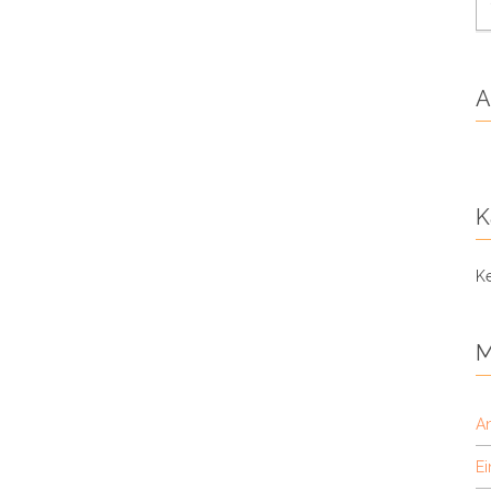
F
A
K
Ke
M
A
Ei