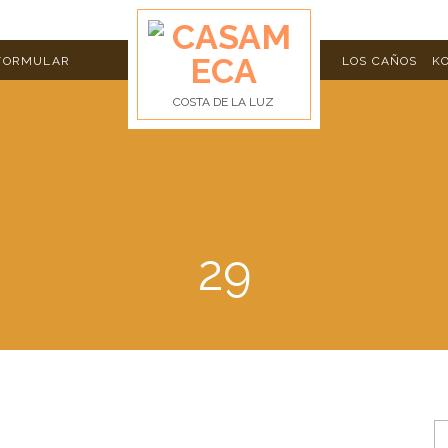
FORMULAR
LOS CAÑOS
K
COSTA DE LA LUZ
29
S