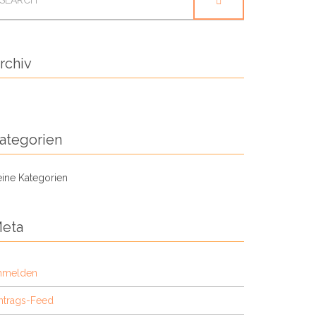
OR:
rchiv
ategorien
ine Kategorien
eta
nmelden
ntrags-Feed